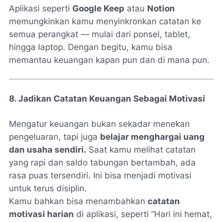
Aplikasi seperti
Google Keep
atau
Notion
memungkinkan kamu menyinkronkan catatan ke
semua perangkat — mulai dari ponsel, tablet,
hingga laptop. Dengan begitu, kamu bisa
memantau keuangan kapan pun dan di mana pun.
8. Jadikan Catatan Keuangan Sebagai Motivasi
Mengatur keuangan bukan sekadar menekan
pengeluaran, tapi juga
belajar menghargai uang
dan usaha sendiri.
Saat kamu melihat catatan
yang rapi dan saldo tabungan bertambah, ada
rasa puas tersendiri. Ini bisa menjadi motivasi
untuk terus disiplin.
Kamu bahkan bisa menambahkan
catatan
motivasi harian
di aplikasi, seperti “Hari ini hemat,