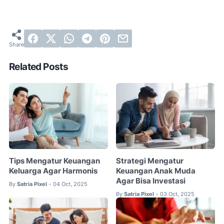
Related Posts
Tips Mengatur Keuangan
Strategi Mengatur
Keluarga Agar Harmonis
Keuangan Anak Muda
Agar Bisa Investasi
By
Satria Pixel
04 Oct, 2025
•
By
Satria Pixel
03 Oct, 2025
•