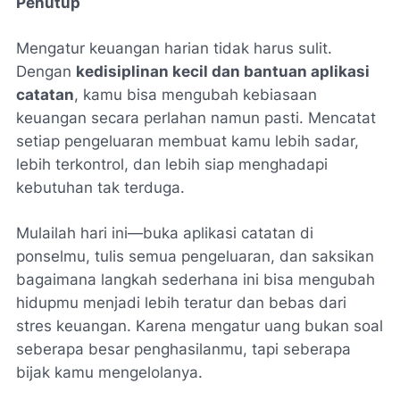
Penutup
Mengatur keuangan harian tidak harus sulit.
Dengan
kedisiplinan kecil dan bantuan aplikasi
catatan
, kamu bisa mengubah kebiasaan
keuangan secara perlahan namun pasti. Mencatat
setiap pengeluaran membuat kamu lebih sadar,
lebih terkontrol, dan lebih siap menghadapi
kebutuhan tak terduga.
Mulailah hari ini—buka aplikasi catatan di
ponselmu, tulis semua pengeluaran, dan saksikan
bagaimana langkah sederhana ini bisa mengubah
hidupmu menjadi lebih teratur dan bebas dari
stres keuangan. Karena mengatur uang bukan soal
seberapa besar penghasilanmu, tapi seberapa
bijak kamu mengelolanya.