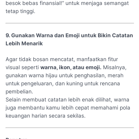
besok bebas finansial!” untuk menjaga semangat
tetap tinggi.
9. Gunakan Warna dan Emoji untuk Bikin Catatan
Lebih Menarik
Agar tidak bosan mencatat, manfaatkan fitur
visual seperti
warna, ikon, atau emoji.
Misalnya,
gunakan warna hijau untuk penghasilan, merah
untuk pengeluaran, dan kuning untuk rencana
pembelian.
Selain membuat catatan lebih enak dilihat, warna
juga membantu kamu lebih cepat memahami pola
keuangan harian secara sekilas.