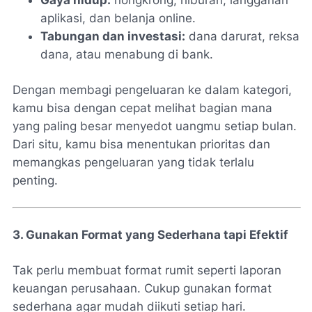
aplikasi, dan belanja online.
Tabungan dan investasi:
dana darurat, reksa
dana, atau menabung di bank.
Dengan membagi pengeluaran ke dalam kategori,
kamu bisa dengan cepat melihat bagian mana
yang paling besar menyedot uangmu setiap bulan.
Dari situ, kamu bisa menentukan prioritas dan
memangkas pengeluaran yang tidak terlalu
penting.
3. Gunakan Format yang Sederhana tapi Efektif
Tak perlu membuat format rumit seperti laporan
keuangan perusahaan. Cukup gunakan format
sederhana agar mudah diikuti setiap hari.