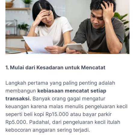
1. Mulai dari Kesadaran untuk Mencatat
Langkah pertama yang paling penting adalah
membangun
kebiasaan mencatat setiap
transaksi.
Banyak orang gagal mengatur
keuangan karena malas menulis pengeluaran kecil
seperti beli kopi Rp15.000 atau bayar parkir
Rp5.000. Padahal, dari pengeluaran kecil itulah
kebocoran anggaran sering terjadi.