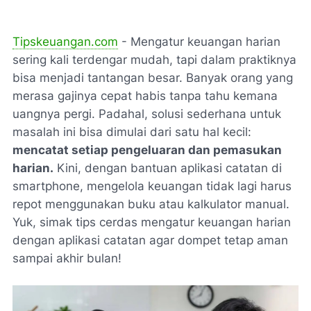
Tipskeuangan.com
- Mengatur keuangan harian
sering kali terdengar mudah, tapi dalam praktiknya
bisa menjadi tantangan besar. Banyak orang yang
merasa gajinya cepat habis tanpa tahu kemana
uangnya pergi. Padahal, solusi sederhana untuk
masalah ini bisa dimulai dari satu hal kecil:
mencatat setiap pengeluaran dan pemasukan
harian.
Kini, dengan bantuan aplikasi catatan di
smartphone, mengelola keuangan tidak lagi harus
repot menggunakan buku atau kalkulator manual.
Yuk, simak tips cerdas mengatur keuangan harian
dengan aplikasi catatan agar dompet tetap aman
sampai akhir bulan!