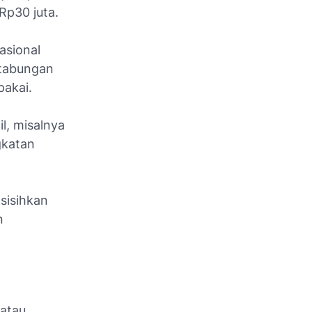
Rp30 juta.
asional
 tabungan
pakai.
il, misalnya
gkatan
sisihkan
n
 atau