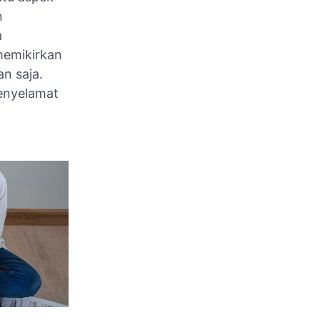
n
a
memikirkan
n saja.
penyelamat