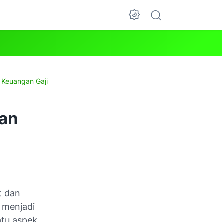
 Keuangan Gaji
nan
t dan
 menjadi
atu aspek