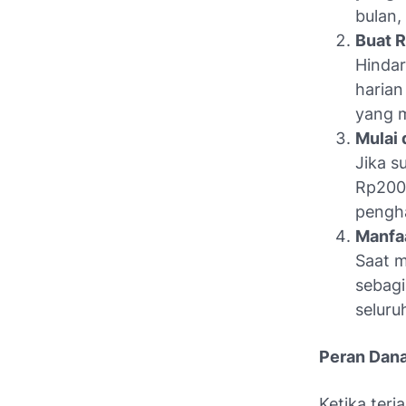
bulan,
Buat R
Hindar
harian
yang m
Mulai 
Jika s
Rp200.
pengha
Manfa
Saat m
sebagi
seluru
Peran Dana
Ketika terj