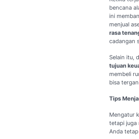
bencana al
ini memban
menjual as
rasa tenan
cadangan s
Selain itu
tujuan keu
membeli ru
bisa terga
Tips Menja
Mengatur k
tetapi juga
Anda tetap