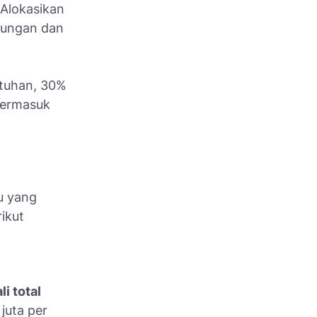
Alokasikan
abungan dan
utuhan, 30%
 termasuk
u yang
ikut
li total
juta per