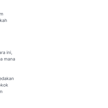
em
gkah
a ini,
ea mana
bedakan
okok
um