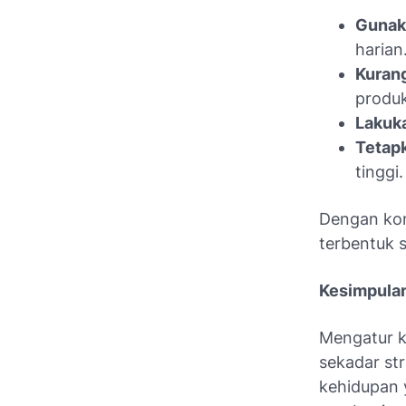
Gunak
harian
Kurang
produk
Lakuka
Tetapk
tinggi.
Dengan kon
terbentuk s
Kesimpula
Mengatur k
sekadar st
kehidupan 