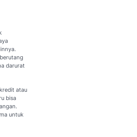
k
iaya
innya.
 berutang
a darurat
redit atau
u bisa
angan.
ama untuk