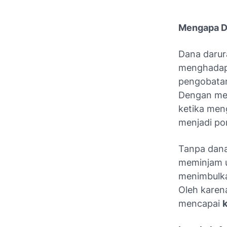
Mengapa Da
Dana darur
menghadapi 
pengobatan
Dengan mem
ketika men
menjadi pon
Tanpa dana
meminjam u
menimbulka
Oleh karen
mencapai