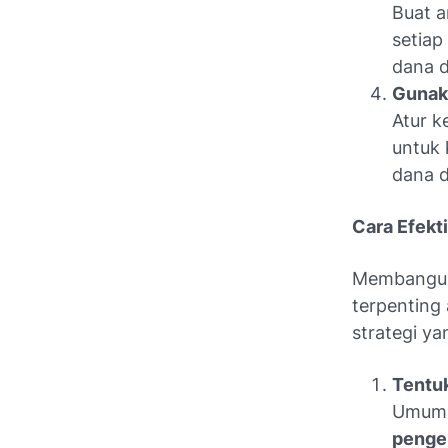
Buat a
setiap
dana d
Gunak
Atur 
untuk 
dana d
Cara Efekt
Membangun 
terpenting
strategi ya
Tentuk
Umumn
penge