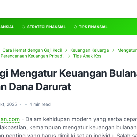
NANSIAL
STRATEGI FINANSIAL
TIPS FINANSIAL
Cara Hemat dengan Gaji Kecil
Keuangan Keluarga
Mengatur
Perencanaan Keuangan Pribadi.
Tips Anak Kos
egi Mengatur Keuangan Bula
n Dana Darurat
kt, 2025
•
•
4
min read
gan.com
- Dalam kehidupan modern yang serba cepa
dakpastian, kemampuan mengatur keuangan bulanan
n penting yang harus dimiliki setiap individu. Salah s