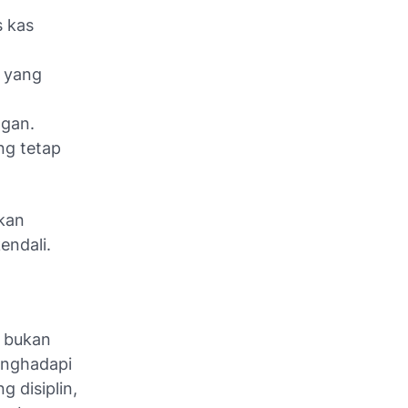
 kas
 yang
ngan.
ng tetap
kan
endali.
 bukan
enghadapi
 disiplin,