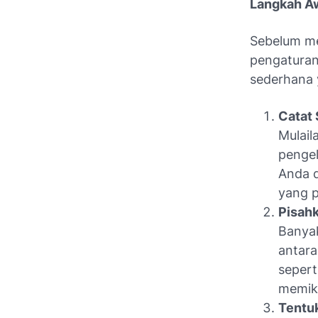
Langkah A
Sebelum me
pengaturan
sederhana 
Catat
Mulail
pengel
Anda 
yang p
Pisah
Banya
antara
sepert
memiki
Tentuk