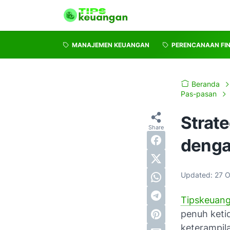
MANAJEMEN KEUANGAN
PERENCANAAN FI
Beranda
Pas-pasan
Strat
denga
Updated:
27 O
Tipskeuan
penuh keti
keterampila