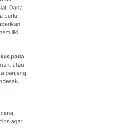
ial. Dana
a perlu
mberikan
emiliki
okus pada
anak, atau
ka panjang
ndesak.
ncana,
tips agar