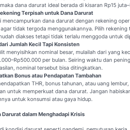
 maka dana darurat ideal berada di kisaran Rp15 juta–
ekening Terpisah untuk Dana Darurat
i mencampurkan dana darurat dengan rekening oper
 agar tidak tergoda menggunakannya. Pilih rekening
udah diakses tetapi tidak terlalu menggoda untuk di
dari Jumlah Kecil Tapi Konsisten
ulit menyisihkan nominal besar, mulailah dari yang kec
000–Rp500.000 per bulan. Seiring waktu dan penin
silan, nominal tersebut bisa ditingkatkan.
atkan Bonus atau Pendapatan Tambahan
endapatkan THR, bonus tahunan, atau uang lembur, 
an untuk memperkuat dana darurat. Jangan habiska
hnya untuk konsumsi atau gaya hidup.
 Darurat dalam Menghadapi Krisis
adi kondisi darurat seperti pandemi, pemutusan kerja,