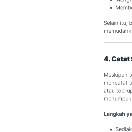
Membe
Selain itu, 
memudahka
4. Catat
Meskipun t
mencatat tr
atau top-up
menumpuk 
Langkah ya
Sediak