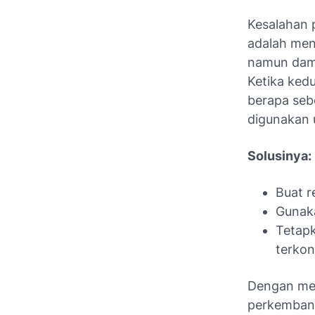
Kesalahan 
adalah menc
namun damp
Ketika ked
berapa seb
digunakan 
Solusinya:
Buat r
Gunaka
Tetapk
terkon
Dengan me
perkembanga