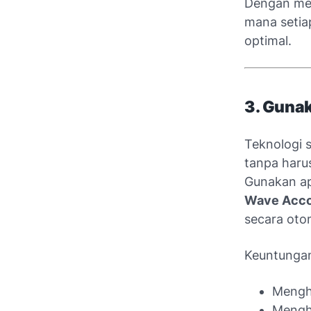
Dengan m
mana setiap
optimal.
3. Gunak
Teknologi 
tanpa harus
Gunakan ap
Wave Acco
secara oto
Keuntungan 
Mengh
Menghi