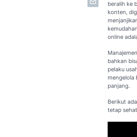
beralih ke b
konten, di
menjanjikan
kemudahan 
online ada
Manajemen 
bahkan bisa
pelaku usa
mengelola 
panjang.
Berikut ad
tetap sehat