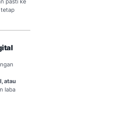
n pasti ke
 tetap
ital
angan
, atau
n laba