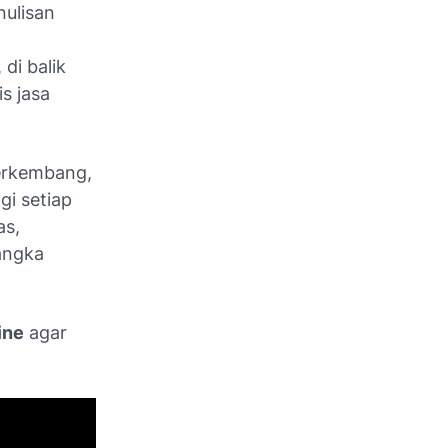
nulisan
di balik
s jasa
erkembang,
gi setiap
as,
jangka
ine
agar