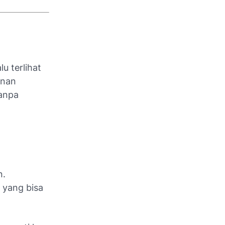
u terlihat
anan
tanpa
n.
a yang bisa