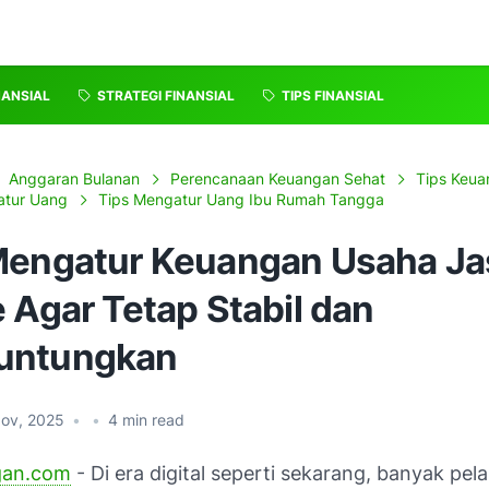
NANSIAL
STRATEGI FINANSIAL
TIPS FINANSIAL
Anggaran Bulanan
Perencanaan Keuangan Sehat
Tips Keua
atur Uang
Tips Mengatur Uang Ibu Rumah Tangga
Mengatur Keuangan Usaha Ja
 Agar Tetap Stabil dan
untungkan
Nov, 2025
•
•
4
min read
gan.com
- Di era digital seperti sekarang, banyak pel