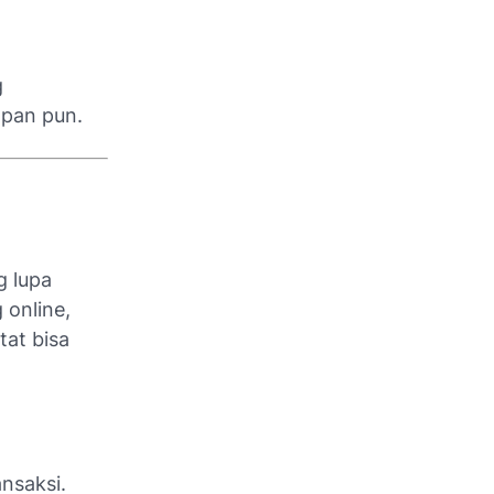
g
pan pun.
g lupa
 online,
tat bisa
nsaksi.