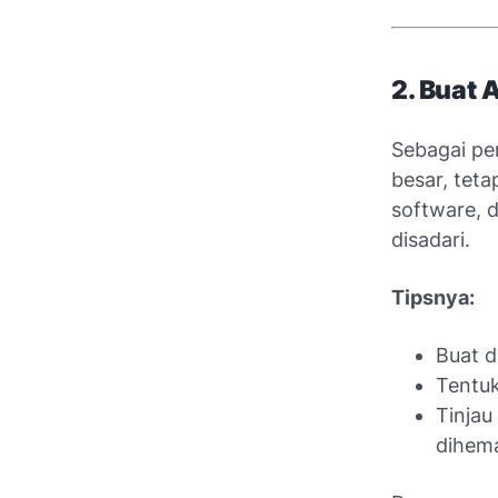
2. Buat 
Sebagai pen
besar, teta
software, d
disadari.
Tipsnya:
Buat d
Tentuk
Tinjau
dihema