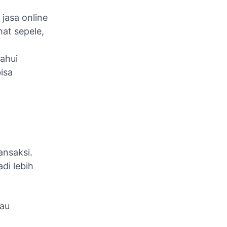
jasa online
hat sepele,
ahui
isa
ansaksi.
di lebih
au