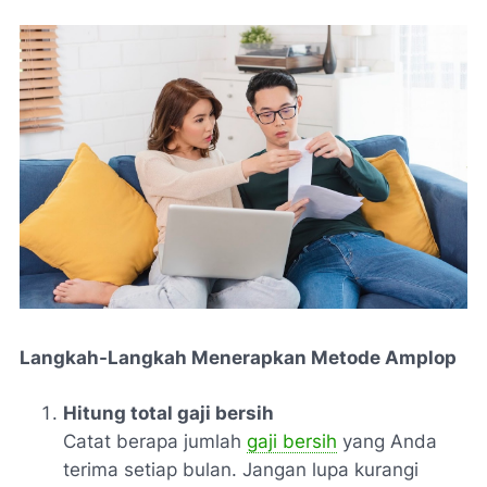
Langkah-Langkah Menerapkan Metode Amplop
Hitung total gaji bersih
Catat berapa jumlah
gaji bersih
yang Anda
terima setiap bulan. Jangan lupa kurangi