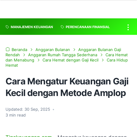
MANAJEMEN KEUANGAN
PERENCANAAN FINANSIAL
Beranda
Anggaran Bulanan
Anggaran Bulanan Gaji
Rendah
Anggaran Rumah Tangga Sederhana
Cara Hemat
dan Menabung
Cara Hemat dengan Gaji Kecil
Cara Hidup
Hemat
Cara Mengatur Keuangan Gaji
Kecil dengan Metode Amplop
Updated:
30 Sep, 2025
•
3
min read