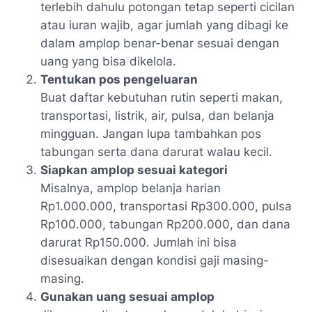
terlebih dahulu potongan tetap seperti cicilan
atau iuran wajib, agar jumlah yang dibagi ke
dalam amplop benar-benar sesuai dengan
uang yang bisa dikelola.
Tentukan pos pengeluaran
Buat daftar kebutuhan rutin seperti makan,
transportasi, listrik, air, pulsa, dan belanja
mingguan. Jangan lupa tambahkan pos
tabungan serta dana darurat walau kecil.
Siapkan amplop sesuai kategori
Misalnya, amplop belanja harian
Rp1.000.000, transportasi Rp300.000, pulsa
Rp100.000, tabungan Rp200.000, dan dana
darurat Rp150.000. Jumlah ini bisa
disesuaikan dengan kondisi gaji masing-
masing.
Gunakan uang sesuai amplop