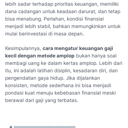
lebih sadar terhadap prioritas keuangan, memiliki
dana cadangan untuk keadaan darurat, dan tetap
bisa menabung. Perlahan, kondisi finansial
menjadi lebih stabil, bahkan memungkinkan untuk
mulai berinvestasi di masa depan.
Kesimpulannya,
cara mengatur keuangan gaji
kecil dengan metode amplop
bukan hanya soal
membagi uang ke dalam kertas amplop. Lebih dari
itu, ini adalah latihan disiplin, kesadaran diri, dan
pengendalian gaya hidup. Jika dijalankan
konsisten, metode sederhana ini bisa menjadi
pondasi kuat menuju kebebasan finansial meski
berawal dari gaji yang terbatas.