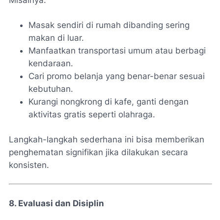
Misalnya:
Masak sendiri di rumah dibanding sering
makan di luar.
Manfaatkan transportasi umum atau berbagi
kendaraan.
Cari promo belanja yang benar-benar sesuai
kebutuhan.
Kurangi nongkrong di kafe, ganti dengan
aktivitas gratis seperti olahraga.
Langkah-langkah sederhana ini bisa memberikan
penghematan signifikan jika dilakukan secara
konsisten.
8. Evaluasi dan Disiplin