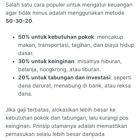
Salah satu cara populer untuk mengatur keuangan
agar tidak minus adalah menggunakan metode
50-30-20
.
50% untuk kebutuhan pokok
: mencakup
makan, transportasi, tagihan, dan biaya hidup
dasar.
30% untuk keinginan
: misalnya hiburan,
belanja, nongkrong, atau liburan.
20% untuk tabungan dan investasi
: seperti
dana darurat, menabung di bank, atau reksa
dana.
Jika gaji terbatas, alokasikan lebih besar ke
kebutuhan pokok dan tabungan, lalu kurangi pos
keinginan. Prinsip utamanya adalah memastikan
pemasukan selalu lebih besar daripada