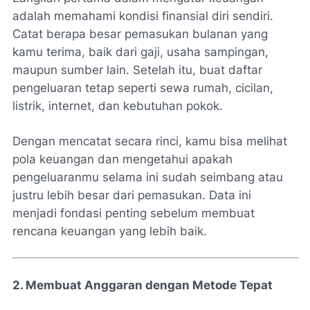
adalah memahami kondisi finansial diri sendiri.
Catat berapa besar pemasukan bulanan yang
kamu terima, baik dari gaji, usaha sampingan,
maupun sumber lain. Setelah itu, buat daftar
pengeluaran tetap seperti sewa rumah, cicilan,
listrik, internet, dan kebutuhan pokok.
Dengan mencatat secara rinci, kamu bisa melihat
pola keuangan dan mengetahui apakah
pengeluaranmu selama ini sudah seimbang atau
justru lebih besar dari pemasukan. Data ini
menjadi fondasi penting sebelum membuat
rencana keuangan yang lebih baik.
2. Membuat Anggaran dengan Metode Tepat