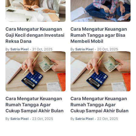
Cara Mengatur Keuangan
Cara Mengatur Keuangan
Gaji Kecil dengan Investasi
Rumah Tangga agar Bisa
Reksa Dana
Membeli Mobil
By
Satria Pixel
31 Oct, 2025
By
Satria Pixel
20 Oct, 2025
•
•
Cara Mengatur Keuangan
Cara Mengatur Keuangan
Rumah Tangga Agar
Rumah Tangga Agar
Cukup Sampai Akhir Bulan
Cukup Sampai Akhir Bulan
By
Satria Pixel
23 Oct, 2025
By
Satria Pixel
22 Oct, 2025
•
•