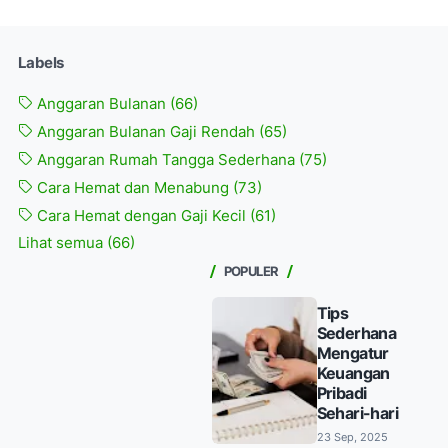
Labels
Anggaran Bulanan
(66)
Anggaran Bulanan Gaji Rendah
(65)
Anggaran Rumah Tangga Sederhana
(75)
Cara Hemat dan Menabung
(73)
Cara Hemat dengan Gaji Kecil
(61)
Lihat semua (66)
POPULER
Tips
Sederhana
Mengatur
Keuangan
Pribadi
Sehari-hari
23 Sep, 2025