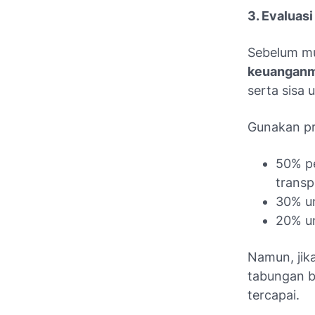
3. Evaluasi
Sebelum mu
keuanganmu
serta sisa 
Gunakan pr
50% p
transp
30% un
20% un
Namun, jika
tabungan b
tercapai.