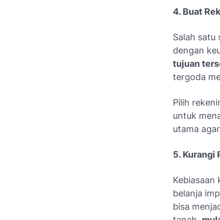
4. Buat Re
Salah satu
dengan keu
tujuan ter
tergoda me
Pilih reken
untuk mena
utama agar
5. Kurangi
Kebiasaan k
belanja im
bisa menjad
tanah,
mula