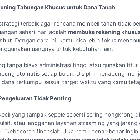
kening Tabungan Khusus untuk Dana Tanah
 strategi terbaik agar rencana membeli tanah tidak b
angan sehari-hari adalah
membuka rekening khusus
sebut
. Dengan cara ini, kamu bisa lebih fokus menab
nggunakan uangnya untuk kebutuhan lain.
ing tanpa biaya administrasi tinggi atau gunakan fitur
bung otomatis setiap bulan. Disiplin menabung menj
 dana terkumpul sesuai target waktu yang kamu teta
 Pengeluaran Tidak Penting
ecil yang tampak sepele seperti sering nongkrong di
pulsif, atau langganan layanan streaming yang jarang
i “kebocoran finansial”. Jika kamu benar-benar ingi
ilah mengurangi pengeluaran yang tidak terlalu pen