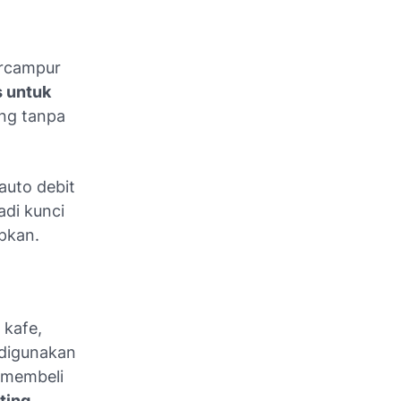
ercampur
 untuk
ung tanpa
auto debit
adi kunci
pkan.
 kafe,
 digunakan
n membeli
ting
.