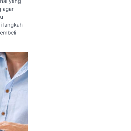
hal yang
g agar
gu
i langkah
membeli