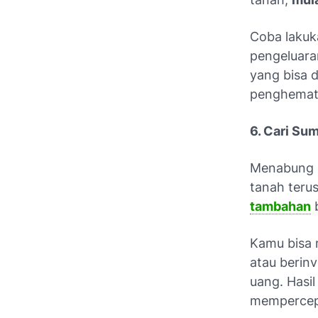
Coba laku
pengeluaran
yang bisa 
penghemata
6. Cari Su
Menabung da
tanah terus
tambahan
b
Kamu bisa 
atau berinv
uang. Hasil
mempercepa