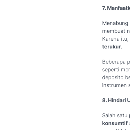
7. Manfaat
Menabung m
membuat ni
Karena itu,
terukur
.
Beberapa p
seperti me
deposito b
instrumen 
8. Hindari
Salah satu
konsumtif