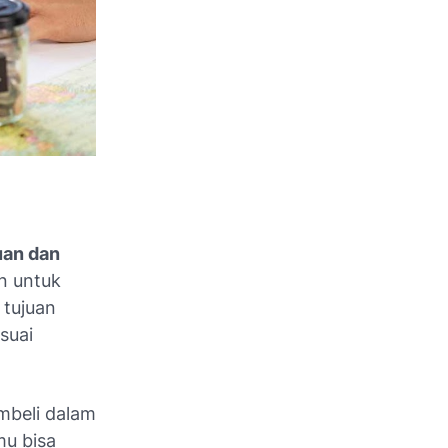
uan dan
n untuk
 tujuan
suai
mbeli dalam
mu bisa