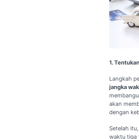
1. Tentuka
Langkah pe
jangka wak
membangun 
akan memba
dengan ke
Setelah it
waktu tiga