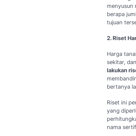
menyusun r
berapa jum
tujuan ters
2. Riset H
Harga tanah
sekitar, d
lakukan ris
membandingk
bertanya l
Riset ini p
yang diper
perhitungka
nama sertif