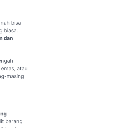
anah bisa
g biasa.
n dan
nengah
 emas, atau
ing-masing
.
ang
dit barang