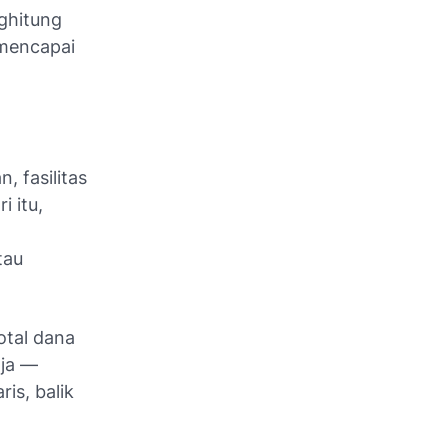
ghitung
 mencapai
, fasilitas
 itu,
tau
otal dana
aja —
is, balik