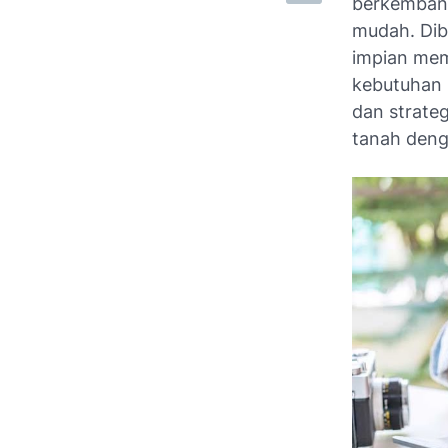
berkembang
mudah. Dib
impian mem
kebutuhan 
dan strate
tanah deng