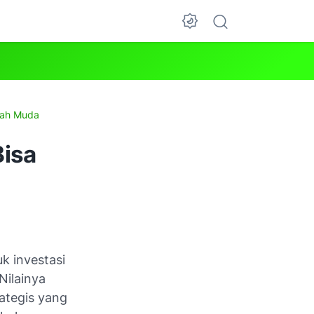
kah Muda
Bisa
k investasi
Nilainya
ategis yang