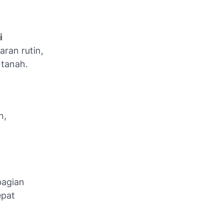
i
aran rutin,
 tanah.
n,
bagian
epat