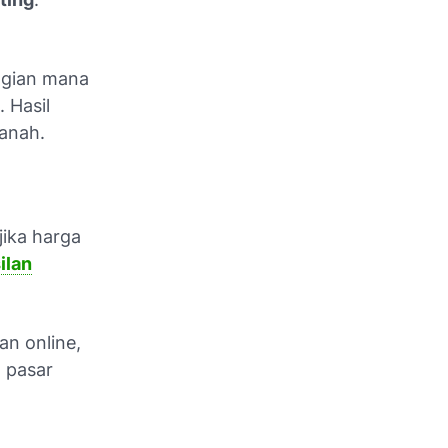
bagian mana
 Hasil
tanah.
jika harga
ilan
lan online,
a pasar