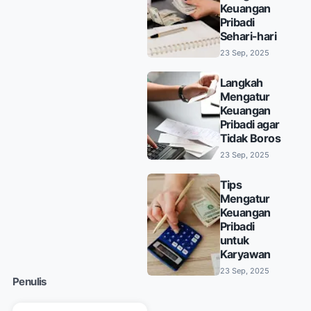
Keuangan
Pribadi
Sehari-hari
23 Sep, 2025
Langkah
Mengatur
Keuangan
Pribadi agar
Tidak Boros
23 Sep, 2025
Tips
Mengatur
Keuangan
Pribadi
untuk
Karyawan
23 Sep, 2025
Penulis