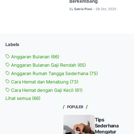
Berkembang
By
Satria Pixel
08 Oct, 2025
•
Labels
Anggaran Bulanan
(66)
Anggaran Bulanan Gaji Rendah
(65)
Anggaran Rumah Tangga Sederhana
(75)
Cara Hemat dan Menabung
(73)
Cara Hemat dengan Gaji Kecil
(61)
Lihat semua (66)
POPULER
Tips
Sederhana
Mengatur