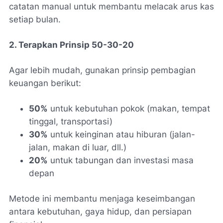
catatan manual untuk membantu melacak arus kas
setiap bulan.
2. Terapkan Prinsip 50-30-20
Agar lebih mudah, gunakan prinsip pembagian
keuangan berikut:
50%
untuk kebutuhan pokok (makan, tempat
tinggal, transportasi)
30%
untuk keinginan atau hiburan (jalan-
jalan, makan di luar, dll.)
20%
untuk tabungan dan investasi masa
depan
Metode ini membantu menjaga keseimbangan
antara kebutuhan, gaya hidup, dan persiapan