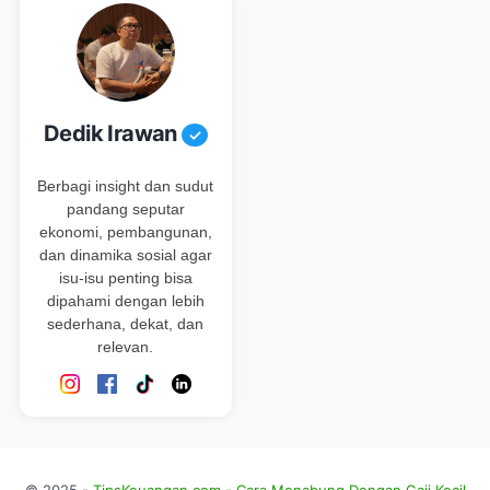
Dedik Irawan
✓
Berbagi insight dan sudut
pandang seputar
ekonomi, pembangunan,
dan dinamika sosial agar
isu-isu penting bisa
dipahami dengan lebih
sederhana, dekat, dan
relevan.