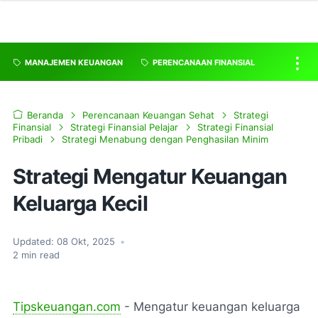
MANAJEMEN KEUANGAN
PERENCANAAN FINANSIAL
Beranda
Perencanaan Keuangan Sehat
Strategi
Finansial
Strategi Finansial Pelajar
Strategi Finansial
Pribadi
Strategi Menabung dengan Penghasilan Minim
Strategi Mengatur Keuangan
Keluarga Kecil
Updated:
08 Okt, 2025
•
2
min read
Tipskeuangan.com
- Mengatur keuangan keluarga