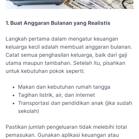
1. Buat Anggaran Bulanan yang Realistis
Langkah pertama dalam mengatur keuangan
keluarga kecil adalah membuat anggaran bulanan.
Catat semua penghasilan keluarga, baik dari gaji
utama maupun tambahan. Setelah itu, pisahkan
untuk kebutuhan pokok seperti:
Makan dan kebutuhan rumah tangga
Tagihan listrik, air, dan internet
Transportasi dan pendidikan anak (jika sudah
sekolah)
Pastikan jumlah pengeluaran tidak melebihi total
pemasukan. Gunakan aplikasi keuangan atau