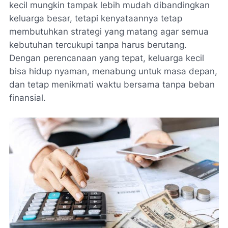
kecil mungkin tampak lebih mudah dibandingkan
keluarga besar, tetapi kenyataannya tetap
membutuhkan strategi yang matang agar semua
kebutuhan tercukupi tanpa harus berutang.
Dengan perencanaan yang tepat, keluarga kecil
bisa hidup nyaman, menabung untuk masa depan,
dan tetap menikmati waktu bersama tanpa beban
finansial.