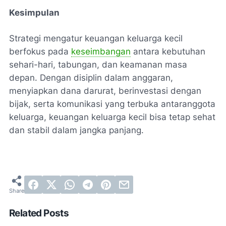
Kesimpulan
Strategi mengatur keuangan keluarga kecil
berfokus pada
keseimbangan
antara kebutuhan
sehari-hari, tabungan, dan keamanan masa
depan. Dengan disiplin dalam anggaran,
menyiapkan dana darurat, berinvestasi dengan
bijak, serta komunikasi yang terbuka antaranggota
keluarga, keuangan keluarga kecil bisa tetap sehat
dan stabil dalam jangka panjang.
Related Posts